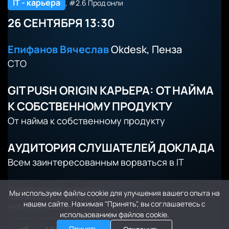
IT - карьера
, #2.6 Прод онли
26 СЕНТЯБРЯ 13:30
Епифанов Вячеслав
Okdesk, Пенза
CTO
GIT PUSH ORIGIN КАРЬЕРА: ОТ НАЙМА
К СОБСТВЕННОМУ ПРОДУКТУ
От найма к собственному продукту
АУДИТОРИЯ СЛУШАТЕЛЕЙ ДОКЛАДА
Всем заинтересованным ворваться в IT
Пользовательское соглашение
Мы используем файлы cookie для улучшения вашего опыта на
Политика в отношении обработки
нашем сайте. Нажимая "Принять", вы соглашаетесь с
персональных данных
использованием файлов cookie.
Принять