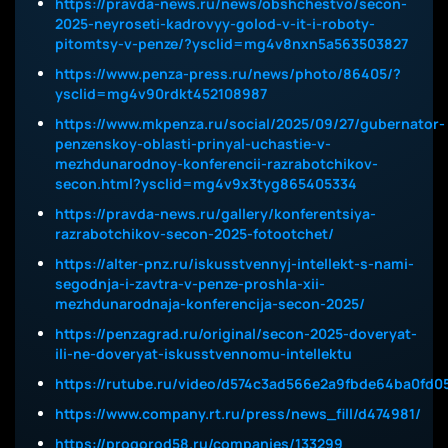
https://pravda-news.ru/news/obshchestvo/secon-
2025-neyroseti-kadrovyy-golod-v-it-i-roboty-
pitomtsy-v-penze/?ysclid=mg4v8nxn5a563503827
https://www.penza-press.ru/news/photo/86405/?
ysclid=mg4v90rdkt452108987
https://www.mkpenza.ru/social/2025/09/27/gubernator-
penzenskoy-oblasti-prinyal-uchastie-v-
mezhdunarodnoy-konferencii-razrabotchikov-
secon.html?ysclid=mg4v9x3tyg865405334
https://pravda-news.ru/gallery/konferentsiya-
razrabotchikov-secon-2025-fotootchet/
https://alter-pnz.ru/iskusstvennyj-intellekt-s-nami-
segodnja-i-zavtra-v-penze-proshla-xii-
mezhdunarodnaja-konferencija-secon-2025/
https://penzagrad.ru/original/secon-2025-doveryat-
ili-ne-doveryat-iskusstvennomu-intellektu
https://rutube.ru/video/d574c3ad566e2a9fbde64ba0fd05
https://www.company.rt.ru/press/news_fill/d474981/
https://progorod58.ru/companies/133299