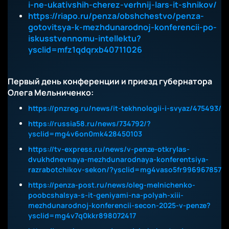
i-ne-ukativshih-cherez-verhnij-lars-it-shnikov/
https://riapo.ru/penza/obshchestvo/penza-
gotovitsya-k-mezhdunarodnoj-konferencii-po-
iskusstvennomu-intellektu?
ysclid=mfz1qdqrxb40711026
Первый день конференции и приезд губернатора
Олега Мельниченко:
https://pnzreg.ru/news/it-tekhnologii-i-svyaz/475493/
https://russia58.ru/news/734792/?
ysclid=mg4v6on0mk428450103
https://tv-express.ru/news/v-penze-otkrylas-
dvukhdnevnaya-mezhdunarodnaya-konferentsiya-
razrabotchikov-sekon/?ysclid=mg4vaso5fr996967857
https://penza-post.ru/news/oleg-melnichenko-
poobcshalsya-s-it-geniyami-na-polyah-xiii-
mezhdunarodnoj-konferencii-secon-2025-v-penze?
ysclid=mg4v7q0kkr898072417