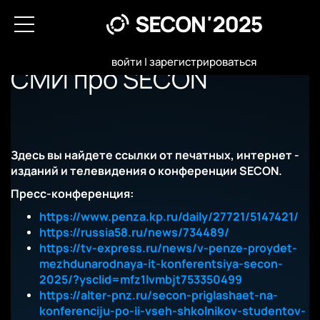
войти
|
зарегистрироваться
СМИ про SECON
Здесь вы найдете ссылки от печатных, интернет -
изданий и телевидения о конференции SECON.
Пресс-конференция:
https://www.penza.kp.ru/daily/27721/5147421/
https://russia58.ru/news/734489/
https://tv-express.ru/news/v-penze-proydet-
mezhdunarodnaya-it-konferentsiya-secon-
2025/?ysclid=mfz1lvmbjt753350499
https://alter-pnz.ru/secon-priglashaet-na-
konferenciju-po-ii-vseh-shkolnikov-studentov-