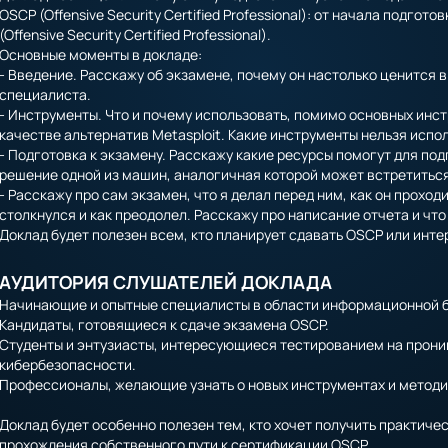
OSCP (Offensive Security Certified Professional): от начала подг
(Offensive Security Certified Professional).
Основные моменты в докладе:
- Введение. Расскажу об экзамене, почему он настолько ценится в 
специалиста.
- Инструменты. Что и почему использовать, помимо основных инстр
качестве альтернатив Metasploit. Какие инструменты нельзя испо
- Подготовка к экзамену. Расскажу какие ресурсы помогут для подг
решение одной из машин, аналогичная которой может встретиться
- Расскажу про сам экзамен, что я делал перед ним, как он проходи
столкнулся и как преодолел. Расскажу про написание отчета и что
Доклад будет полезен всем, кто планирует сдавать OSCP или ин
АУДИТОРИЯ СЛУШАТЕЛЕЙ ДОКЛАДА
Начинающие и опытные специалисты в области информационной 
Кандидаты, готовящиеся к сдаче экзамена OSCP.
Студенты и энтузиасты, интересующиеся тестированием на прони
кибербезопасности.
Профессионалы, желающие узнать о новых инструментах и методик
Доклад будет особенно полезен тем, кто хочет получить практиче
прохождения собственного пути к сертификации OSCP.