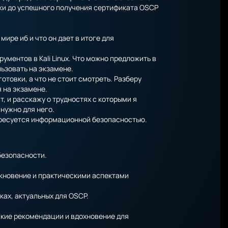
отовки до успешного получения сертификата OSCP
мире иб и что он дает в итоге для
ументов в Kali Linux. Что можно предложить в
льзовать на экзамене.
отовки, а что не стоит смотреть. Разберу
 на экзамене.
т, и расскажу о трудностях с которыми я
 нужно для него.
тересуется информационной безопасностью.
безопасности.
кновение и практическими аспектами
ах, актуальных для OSCP.
ские рекомендации и вдохновение для