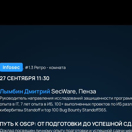
Infosec
, #1.3 Ретро - комната
27 СЕНТЯБРЯ 11:30
Лымбин Дмитрий
SecWare, Пенза
Руководитель направления исследований защищенности программн
опыта в IT, 7 лет опыта в ИБ, 100+ выполненных проектов по ИБ ра
кибербитвы Standoff и top 100 Bug Bounty Standoff365.
ПУТЬ К OSCP: ОТ ПОДГОТОВКИ ДО УСПЕШНОЙ С
Доклад посвящен личному опыту подготовки и успешной сдачи м